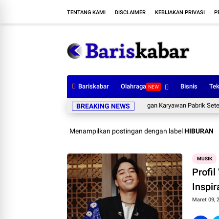
TENTANG KAMI
DISCLAIMER
KEBIJAKAN PRIVASI
P
Bariskabar
Olahraga
Bisnis
Tek
NEW
Ide Usaha Sampingan Karyawan Pabrik Setelah Pu
BREAKING NEWS
Menampilkan postingan dengan label
HIBURAN
MUSIK
Profil
Inspi
Maret 09, 