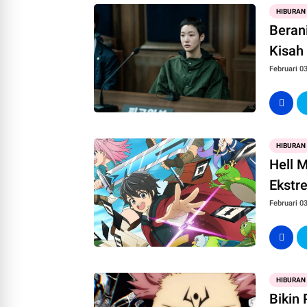
HIBURAN
Beran
Kisah
Februari 03
HIBURAN
Hell 
Ekstr
Februari 03
HIBURAN
Bikin