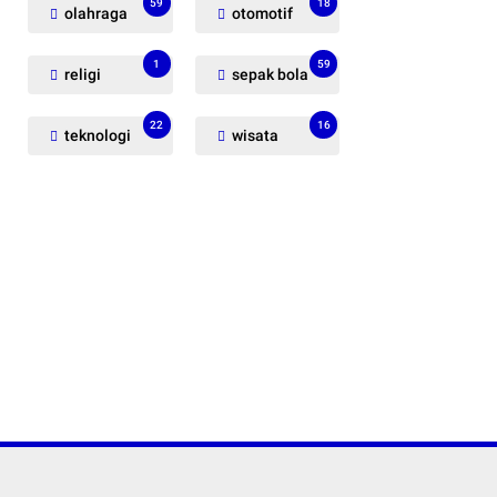
59
18
olahraga
otomotif
1
59
religi
sepak bola
22
16
teknologi
wisata