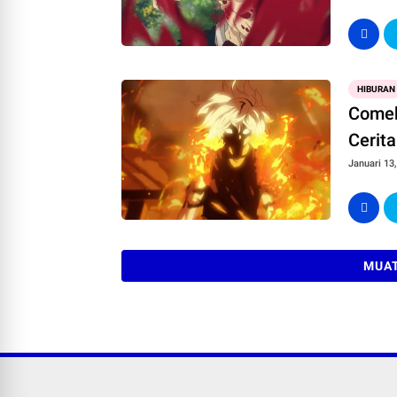
HIBURAN
Comeb
Cerita
Januari 13
MUAT