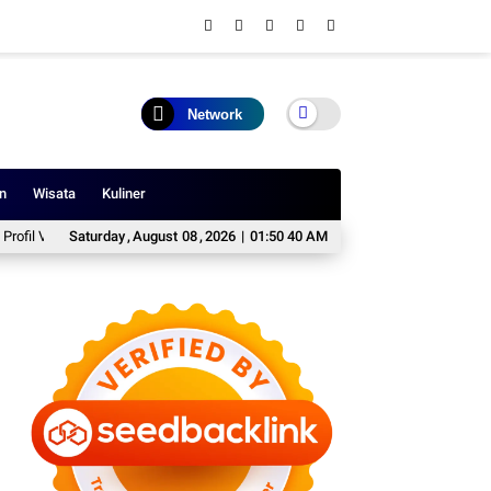
Network
n
Wisata
Kuliner
l Vidi Aldiano: Jejak Karier, Kehidupan, dan Inspirasi Penyanyi Pop Indonesia
Saturday
,
August
08
,
2026
|
01:50 40 AM