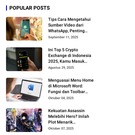
POPULAR POSTS
Tips Cara Mengetahui
Sumber Video dari
WhatsApp, Penting
Kamu Tahu!
September 11, 2025
Ini Top 5 Crypto
Exchange di Indonesia
2025, Kamu Masuk
yang Mana?
Agustus 29, 2025
Menguasai Menu Home
di Microsoft Word:
Fungsi dan Toolbar
Penting
Oktober 04, 2025
Kekuatan Assassin
Melebihi Hero? Inilah
Plot Menarik
Ansatsusha de aru Ore
Oktober 07, 2025
no Status yang Bikin