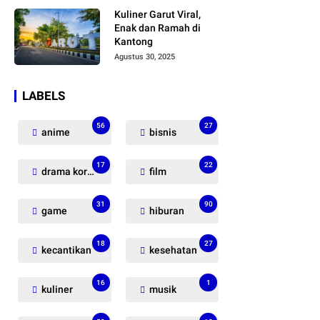
Penasaran!
Kuliner Garut Viral,
Enak dan Ramah di
Kantong
Agustus 30, 2025
LABELS
56
27
anime
bisnis
17
22
drama korea
film
31
90
game
hiburan
18
27
kecantikan
kesehatan
16
1
kuliner
musik