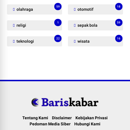
59
18
olahraga
otomotif
1
59
religi
sepak bola
22
16
teknologi
wisata
Tentang Kami
Disclaimer
Kebijakan Privasi
Pedoman Media Siber
Hubungi Kami