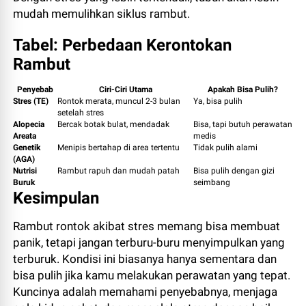
mudah memulihkan siklus rambut.
Tabel: Perbedaan Kerontokan
Rambut
Penyebab
Ciri-Ciri Utama
Apakah Bisa Pulih?
Stres (TE)
Rontok merata, muncul 2-3 bulan
Ya, bisa pulih
setelah stres
Alopecia
Bercak botak bulat, mendadak
Bisa, tapi butuh perawatan
Areata
medis
Genetik
Menipis bertahap di area tertentu
Tidak pulih alami
(AGA)
Nutrisi
Rambut rapuh dan mudah patah
Bisa pulih dengan gizi
Buruk
seimbang
Kesimpulan
Rambut rontok akibat stres memang bisa membuat
panik, tetapi jangan terburu-buru menyimpulkan yang
terburuk. Kondisi ini biasanya hanya sementara dan
bisa pulih jika kamu melakukan perawatan yang tepat.
Kuncinya adalah memahami penyebabnya, menjaga