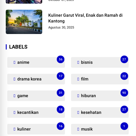
Kuliner Garut Viral, Enak dan Ramah di
Kantong
Agustus 30, 2025
LABELS
56
27
anime
bisnis
17
22
drama korea
film
31
90
game
hiburan
18
27
kecantikan
kesehatan
16
1
kuliner
musik