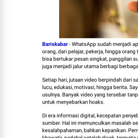
Bariskabar
-
WhatsApp sudah menjadi apl
orang, dari pelajar, pekerja, hingga oran
bisa bertukar pesan singkat, panggilan s
juga menjadi jalur utama berbagi berbaga
Setiap hari, jutaan video berpindah dari 
lucu, edukasi, motivasi, hingga berita. S
usulnya. Banyak video yang tersebar ta
untuk menyebarkan hoaks.
Di era informasi digital, kecepatan penye
sumber. Hal ini memunculkan masalah ser
kesalahpahaman, bahkan kepanikan. Per
khawatir, padahal setelah dicek, ternyata v