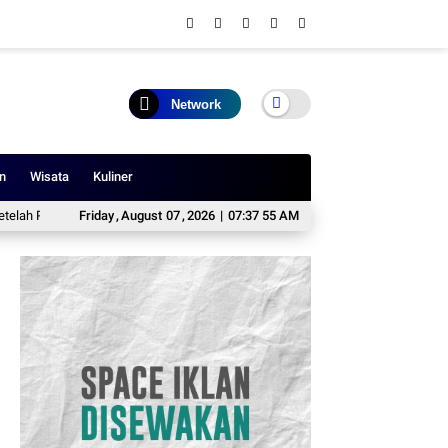
Network
n
Wisata
Kuliner
ng Kerja
Tanda, Waktu, dan Amalan Malam Lailatul Qadar 2026
Friday
,
August
07
,
2026
|
07:37 56 AM
Profil 