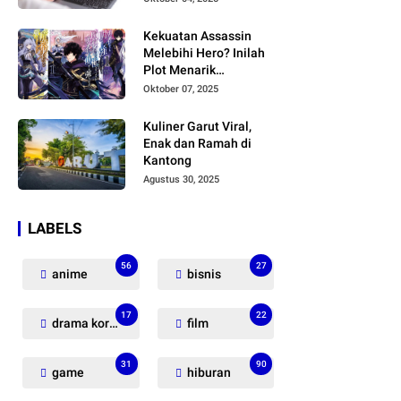
Kekuatan Assassin
Melebihi Hero? Inilah
Plot Menarik
Ansatsusha de aru Ore
Oktober 07, 2025
no Status yang Bikin
Penasaran!
Kuliner Garut Viral,
Enak dan Ramah di
Kantong
Agustus 30, 2025
LABELS
56
27
anime
bisnis
17
22
drama korea
film
31
90
game
hiburan