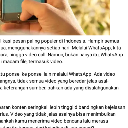
ikasi pesan paling populer di Indonesia. Hampir semua
g tua, menggunakannya setiap hari. Melalui WhatsApp, kita
uara, hingga video call. Namun, bukan hanya itu, WhatsApp
i macam file, termasuk video.
satu ponsel ke ponsel lain melalui WhatsApp. Ada video
ayangnya, tidak semua video yang beredar jelas asal-
npa keterangan sumber, bahkan ada yang disalahgunakan
baran konten seringkali lebih tinggi dibandingkan kejelasan
ius. Video yang tidak jelas asalnya bisa menimbulkan
nahkah kamu menerima video bencana lalu merasa
ideo itu berasal dari kejadian di luar negeri?