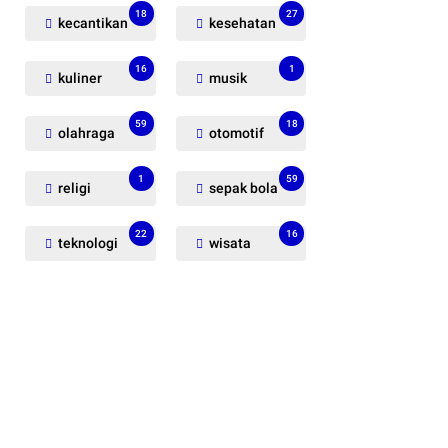
18
27
kecantikan
kesehatan
16
1
kuliner
musik
59
18
olahraga
otomotif
1
59
religi
sepak bola
22
16
teknologi
wisata