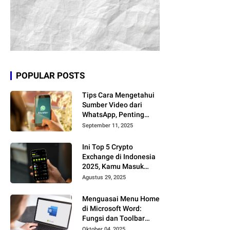
POPULAR POSTS
Tips Cara Mengetahui
Sumber Video dari
WhatsApp, Penting
Kamu Tahu!
September 11, 2025
Ini Top 5 Crypto
Exchange di Indonesia
2025, Kamu Masuk
yang Mana?
Agustus 29, 2025
Menguasai Menu Home
di Microsoft Word:
Fungsi dan Toolbar
Penting
Oktober 04, 2025