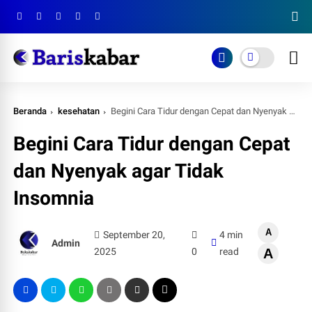
Beranda
kesehatan
Begini Cara Tidur dengan Cepat dan Nyenyak agar Tidak Insomnia
Begini Cara Tidur dengan Cepat
dan Nyenyak agar Tidak
Insomnia
A
September 20,
4 min
Admin
2025
0
read
A