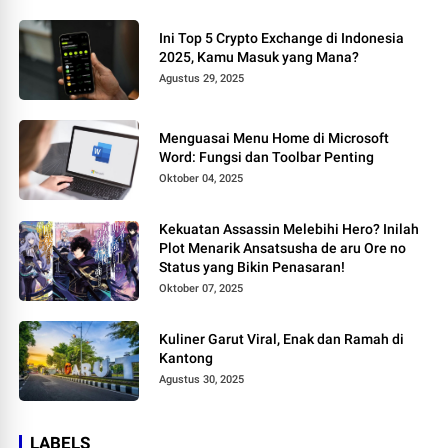
Ini Top 5 Crypto Exchange di Indonesia
2025, Kamu Masuk yang Mana?
Agustus 29, 2025
Menguasai Menu Home di Microsoft
Word: Fungsi dan Toolbar Penting
Oktober 04, 2025
Kekuatan Assassin Melebihi Hero? Inilah
Plot Menarik Ansatsusha de aru Ore no
Status yang Bikin Penasaran!
Oktober 07, 2025
Kuliner Garut Viral, Enak dan Ramah di
Kantong
Agustus 30, 2025
LABELS