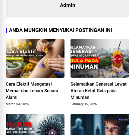
Admin
ANDA MUNGKIN MENYUKAI POSTINGAN INI
Cara Efektif Mengatasi
Selamatkan Generasi Lewat
Memar dan Lebam Secara
Aturan Ketat Gula pada
Alami
Minuman
March 04, 2026
February 15, 2026