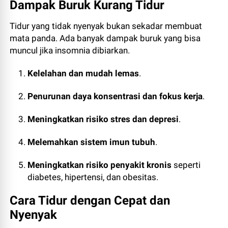
Dampak Buruk Kurang Tidur
Tidur yang tidak nyenyak bukan sekadar membuat
mata panda. Ada banyak dampak buruk yang bisa
muncul jika insomnia dibiarkan.
Kelelahan dan mudah lemas
.
Penurunan daya konsentrasi dan fokus kerja
.
Meningkatkan risiko stres dan depresi
.
Melemahkan sistem imun tubuh
.
Meningkatkan risiko penyakit kronis
seperti
diabetes, hipertensi, dan obesitas.
Cara Tidur dengan Cepat dan
Nyenyak