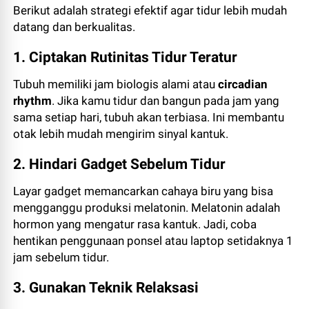
Berikut adalah strategi efektif agar tidur lebih mudah
datang dan berkualitas.
1. Ciptakan Rutinitas Tidur Teratur
Tubuh memiliki jam biologis alami atau
circadian
rhythm
. Jika kamu tidur dan bangun pada jam yang
sama setiap hari, tubuh akan terbiasa. Ini membantu
otak lebih mudah mengirim sinyal kantuk.
2. Hindari Gadget Sebelum Tidur
Layar gadget memancarkan cahaya biru yang bisa
mengganggu produksi melatonin. Melatonin adalah
hormon yang mengatur rasa kantuk. Jadi, coba
hentikan penggunaan ponsel atau laptop setidaknya 1
jam sebelum tidur.
3. Gunakan Teknik Relaksasi