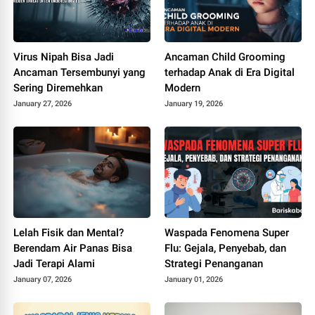
Virus Nipah Bisa Jadi
Ancaman Child Grooming
Ancaman Tersembunyi yang
terhadap Anak di Era Digital
Sering Diremehkan
Modern
January 27, 2026
January 19, 2026
Lelah Fisik dan Mental?
Waspada Fenomena Super
Berendam Air Panas Bisa
Flu: Gejala, Penyebab, dan
Jadi Terapi Alami
Strategi Penanganan
January 07, 2026
January 01, 2026