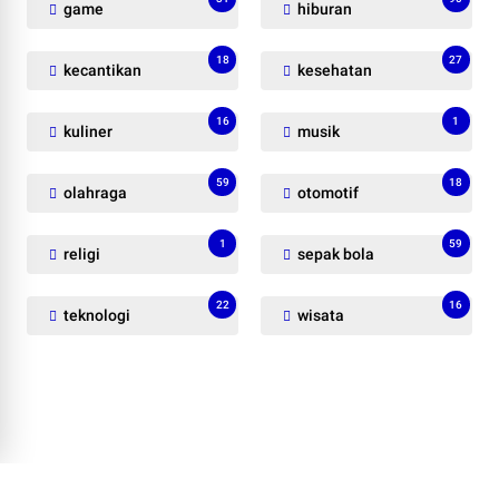
game
hiburan
18
27
kecantikan
kesehatan
16
1
kuliner
musik
59
18
olahraga
otomotif
1
59
religi
sepak bola
22
16
teknologi
wisata