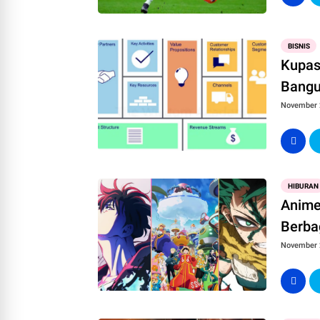
BISNIS
Kupas
Bang
November 
HIBURAN
Anime
Berba
November 