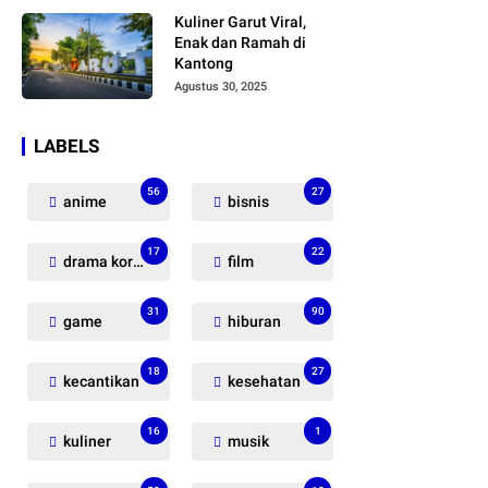
Penasaran!
Kuliner Garut Viral,
Enak dan Ramah di
Kantong
Agustus 30, 2025
LABELS
56
27
anime
bisnis
17
22
drama korea
film
31
90
game
hiburan
18
27
kecantikan
kesehatan
16
1
kuliner
musik