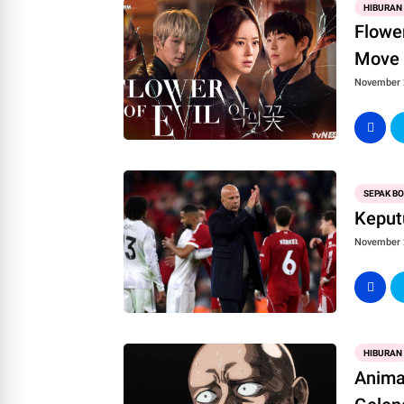
HIBURAN
Flower
Move
November 
SEPAK B
Keput
November 
HIBURAN
Anima