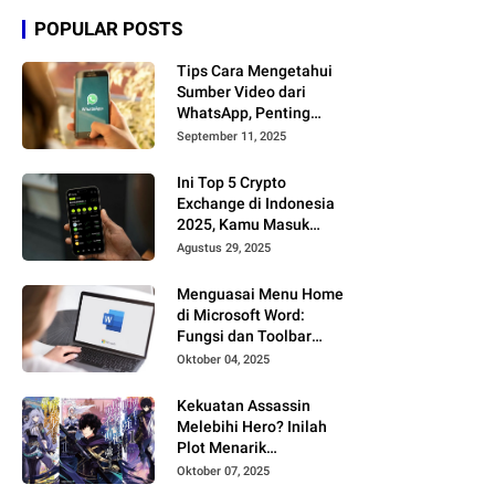
POPULAR POSTS
Tips Cara Mengetahui
Sumber Video dari
WhatsApp, Penting
Kamu Tahu!
September 11, 2025
Ini Top 5 Crypto
Exchange di Indonesia
2025, Kamu Masuk
yang Mana?
Agustus 29, 2025
Menguasai Menu Home
di Microsoft Word:
Fungsi dan Toolbar
Penting
Oktober 04, 2025
Kekuatan Assassin
Melebihi Hero? Inilah
Plot Menarik
Ansatsusha de aru Ore
Oktober 07, 2025
no Status yang Bikin