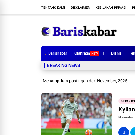
TENTANG KAMI
DISCLAIMER
KEBIJAKAN PRIVASI
P
Bariskabar
Olahraga
Bisnis
Tek
NEW
BREAKING NEWS
Menampilkan postingan dari November, 2025
SEPAK B
Kylia
November 