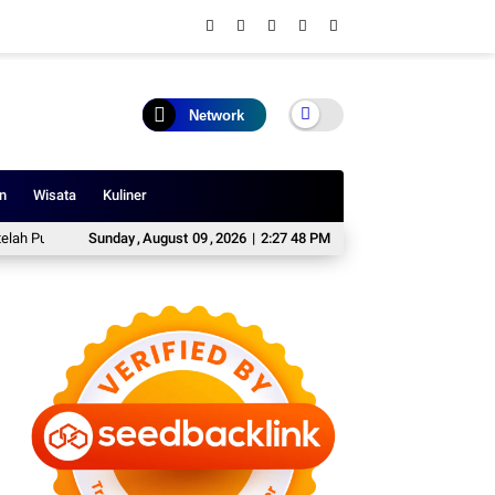
Network
n
Wisata
Kuliner
lang Kerja
Sunday
Tanda, Waktu, dan Amalan Malam Lailatul Qadar 2026
,
August
09
,
2026
|
2:27 49 PM
Profi