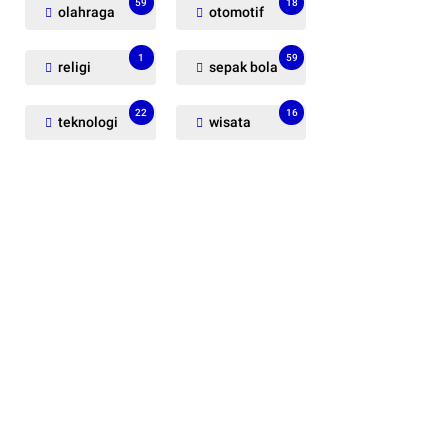
59
18
olahraga
otomotif
1
59
religi
sepak bola
22
16
teknologi
wisata