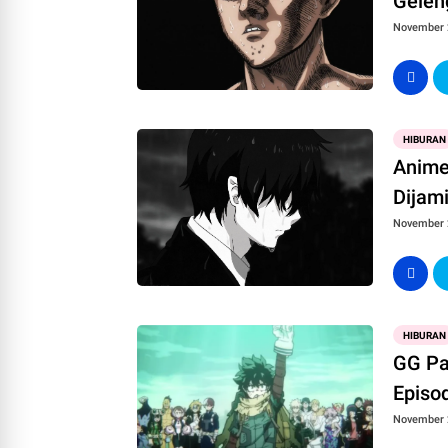
Gelen
November 
HIBURAN
Anime
Dijam
November 
HIBURAN
GG Pa
Episo
November 