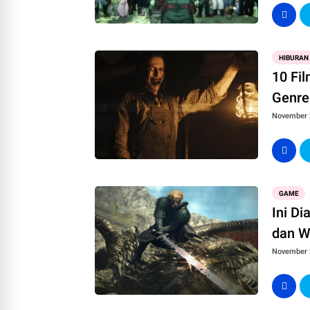
HIBURAN
10 Fi
Genr
November 
GAME
Ini D
dan W
November 