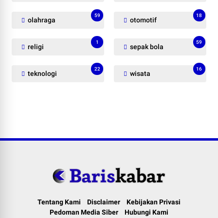
59
18
olahraga
otomotif
1
59
religi
sepak bola
22
16
teknologi
wisata
Tentang Kami
Disclaimer
Kebijakan Privasi
Pedoman Media Siber
Hubungi Kami