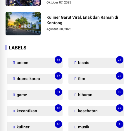
Oktober 07, 2025
Kuliner Garut Viral, Enak dan Ramah di
Kantong
Agustus 30, 2025
LABELS
56
27
anime
bisnis
17
22
drama korea
film
31
90
game
hiburan
18
27
kecantikan
kesehatan
16
1
kuliner
musik