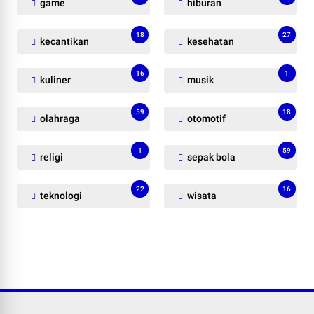
game
hiburan
18
27
kecantikan
kesehatan
16
1
kuliner
musik
59
18
olahraga
otomotif
1
59
religi
sepak bola
22
16
teknologi
wisata