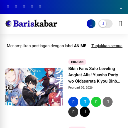
Menampilkan postingan dengan label
ANIME
Tunjukkan semua
HIBURAN
Bikin Fans Solo Leveling
Angkat Alis! Yuusha Party
wo Oidasareta Kiyou Binbou
Episode 6 Disebut Paling
Februari 05, 2026
Epic