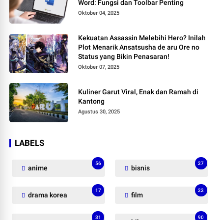
Word: Fungsi dan Toolbar Penting
Oktober 04, 2025
Kekuatan Assassin Melebihi Hero? Inilah
Plot Menarik Ansatsusha de aru Ore no
Status yang Bikin Penasaran!
Oktober 07, 2025
Kuliner Garut Viral, Enak dan Ramah di
Kantong
Agustus 30, 2025
LABELS
56
27
anime
bisnis
17
22
drama korea
film
31
90